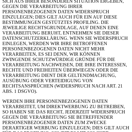
SICH AUS IHRER BESONDEREN SITUATION ERGEBEN,
GEGEN DIE VERARBEITUNG IHRER
PERSONENBEZOGENEN DATEN WIDERSPRUCH
EINZULEGEN; DIES GILT AUCH FÜR EIN AUF DIESE
BESTIMMUNGEN GESTÜTZTES PROFILING. DIE
JEWEILIGE RECHTSGRUNDLAGE, AUF DENEN EINE
VERARBEITUNG BERUHT, ENTNEHMEN SIE DIESER
DATENSCHUTZERKLÄRUNG. WENN SIE WIDERSPRUCH
EINLEGEN, WERDEN WIR IHRE BETROFFENEN
PERSONENBEZOGENEN DATEN NICHT MEHR
VERARBEITEN, ES SEI DENN, WIR KÖNNEN
ZWINGENDE SCHUTZWÜRDIGE GRÜNDE FÜR DIE
VERARBEITUNG NACHWEISEN, DIE IHRE INTERESSEN,
RECHTE UND FREIHEITEN ÜBERWIEGEN ODER DIE
VERARBEITUNG DIENT DER GELTENDMACHUNG,
AUSÜBUNG ODER VERTEIDIGUNG VON
RECHTSANSPRÜCHEN (WIDERSPRUCH NACH ART. 21
ABS. 1 DSGVO).
WERDEN IHRE PERSONENBEZOGENEN DATEN
VERARBEITET, UM DIREKTWERBUNG ZU BETREIBEN,
SO HABEN SIE DAS RECHT, JEDERZEIT WIDERSPRUCH
GEGEN DIE VERARBEITUNG SIE BETREFFENDER
PERSONENBEZOGENER DATEN ZUM ZWECKE
DERARTIGER WERBUNG EINZULEGEN; DIES GILT AUCH