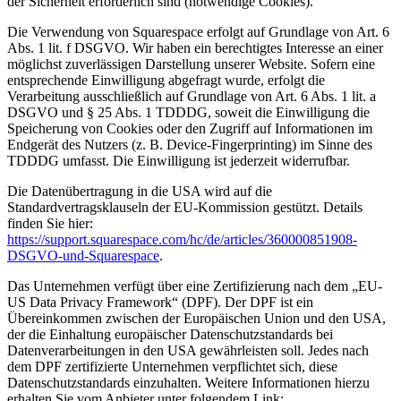
der Sicherheit erforderlich sind (notwendige Cookies).
Die Verwendung von Squarespace erfolgt auf Grundlage von Art. 6
Abs. 1 lit. f DSGVO. Wir haben ein berechtigtes Interesse an einer
möglichst zuverlässigen Darstellung unserer Website. Sofern eine
entsprechende Einwilligung abgefragt wurde, erfolgt die
Verarbeitung ausschließlich auf Grundlage von Art. 6 Abs. 1 lit. a
DSGVO und § 25 Abs. 1 TDDDG, soweit die Einwilligung die
Speicherung von Cookies oder den Zugriff auf Informationen im
Endgerät des Nutzers (z. B. Device-Fingerprinting) im Sinne des
TDDDG umfasst. Die Einwilligung ist jederzeit widerrufbar.
Die Datenübertragung in die USA wird auf die
Standardvertragsklauseln der EU-Kommission gestützt. Details
finden Sie hier:
https://support.squarespace.com/hc/de/articles/360000851908-
DSGVO-und-Squarespace
.
Das Unternehmen verfügt über eine Zertifizierung nach dem „EU-
US Data Privacy Framework“ (DPF). Der DPF ist ein
Übereinkommen zwischen der Europäischen Union und den USA,
der die Einhaltung europäischer Datenschutzstandards bei
Datenverarbeitungen in den USA gewährleisten soll. Jedes nach
dem DPF zertifizierte Unternehmen verpflichtet sich, diese
Datenschutzstandards einzuhalten. Weitere Informationen hierzu
erhalten Sie vom Anbieter unter folgendem Link: